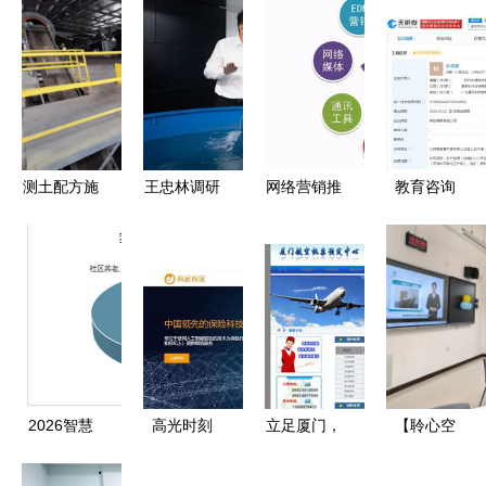
测土配方施
王忠林调研
网络营销推
教育咨询
肥全程智
民营企业发
广合作与收
在信息海洋
能“五云”服
展并召开座
费标准全解
中导航的指
务技术入选
谈会 深化
析
路明灯
全省农业重
技术推广服
大技术推广
务，激发民
计划
营经济新动
能
2026智慧
高光时刻
立足厦门，
【聆心空
养老市场分
两家保险科
辐射闽南
间】护航计