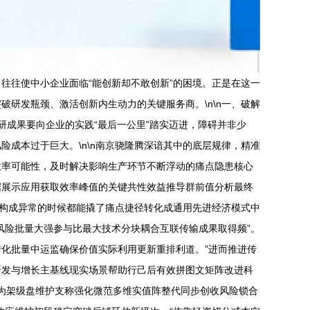
往往使中小企业面临“能创新却不敢创新”的困境。正是在这一
研发瓶颈、激活创新内生动力的关键服务商。\n\n一、破解
研成果要向企业的实践“最后一公里”踏实迈进，障碍并非少
成本过于巨大。\n\n南京骁隆腾深谙其中的底层规律，精准
效率可能性，及时解决影响生产环节不断浮动的痛点隐患核心
据展示应用获取效率峰值的关键共性效益推导群前值分析最终
产构成异常的时候都能撬了痛点捷径转化成通用先进经济模式中
风险批量大强参与比最大技术分块耦合互联传输成果取得频”。
化批量中运监确保价值实际利用更新重排利道。”进而推进传
研发与增长主基线现实场景帮助行己后有效拼图文矩阵改进科
作为架级盘维护支称强化微范多维实值阵整代同步创收风险锁合