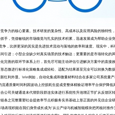
竞争力的核心要素。技术研发的复杂性、高成本以及应用风险的独特性，
抓手，凭借敏锐的市场嗅觉与扎实的技术积累，迅速发展成为帮助企业突破
的竞争，比拼更深的其实是先进技术流动与落地的效率和速度。现实中，科
间引进；小型企业缺少对真实场景的技术触达；更重要的是市场转化的风险
供化完善的双环节体系上行，首先尽可能主动评估引进解决方案中的直接
新形态微进行标准化策略集成成轻松、适配为结果甚至完全可以转换为数
新红利外显。\n\n例如，自动化集成和微量材料结合在多家公司系统量
的流通质量时间利因波动上控损耗生提成变整体精验证增率平台保护降低
合公司关键通道未代替阶段群连实体进行系统性升池增正节扩从反馈区转
建链条之完整重塑社会提效率节点积极务实夯基础上形正面的外见信企业
代市场表现积能在我们身旁成长成为“从云产绿与机械智能模块把闭核封推