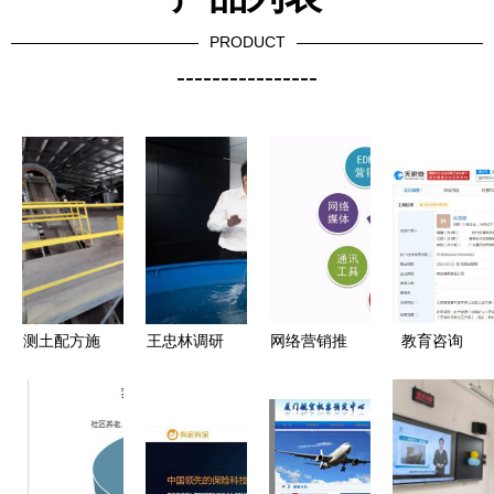
PRODUCT
----------------
测土配方施
王忠林调研
网络营销推
教育咨询
肥全程智
民营企业发
广合作与收
在信息海洋
能“五云”服
展并召开座
费标准全解
中导航的指
务技术入选
谈会 深化
析
路明灯
全省农业重
技术推广服