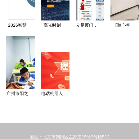
大技术推广
务，激发民
计划
营经济新动
能
2026智慧
高光时刻
立足厦门，
【聆心空
养老市场分
两家保险科
辐射闽南
间】护航计
析 从技术
技公司成功
易尔通网络
划 走进广
展示到场景
上市，技术
科技的区域
幼大学生心
落地，万亿
推广服务赋
化营销服务
理健康教育
蓝海静待开
能行业新生
新布局
与咨询中心
启
态
广州市阳之
电话机器人
沐教育咨询
教育咨询行
为孩子点亮
业快速提升
智慧之光
销售业绩的
智能新引擎
地址：北京市朝阳区左家庄15号3号楼512